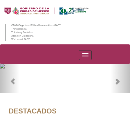
CDMX/Organismo Público Descentralizado/PAOT
Transparencia
Trámites y Servicios
Atención Ciudadana
Web e-mail PAOT
PAOT
Previous
Nex
DESTACADOS