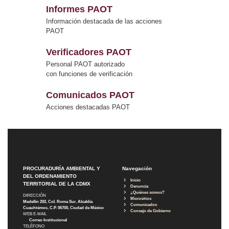
Informes PAOT
Información destacada de las acciones
PAOT
Verificadores PAOT
Personal PAOT autorizado
con funciones de verificación
Comunicados PAOT
Acciones destacadas PAOT
PROCURADURÍA AMBIENTAL Y
Navegación
DEL ORDENAMIENTO
Inicio
TERRITORIAL DE LA CDMX
Denuncia
¿Quiénes somos?
DIRECCIÓN
Micrositios
Medellín 202, Col. Roma Sur, Alcaldía
Comunicados
Cuauhtémoc, C.P. 06700, Ciudad de México
Consejo de Gobierno
WEB E-MAIL
Correo Institucional
TELÉFONO