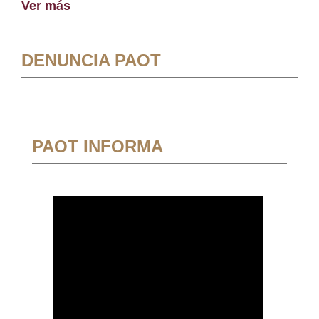
Ver más
DENUNCIA PAOT
PAOT INFORMA