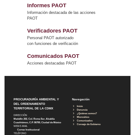
Informes PAOT
Información destacada de las acciones
PAOT
Verificadores PAOT
Personal PAOT autorizado
con funciones de verificación
Comunicados PAOT
Acciones destacadas PAOT
PROCURADURÍA AMBIENTAL Y
Navegación
DEL ORDENAMIENTO
Inicio
TERRITORIAL DE LA CDMX
Denuncia
¿Quiénes somos?
DIRECCIÓN
Micrositios
Medellín 202, Col. Roma Sur, Alcaldía
Comunicados
Cuauhtémoc, C.P. 06700, Ciudad de México
Consejo de Gobierno
WEB E-MAIL
Correo Institucional
TELÉFONO