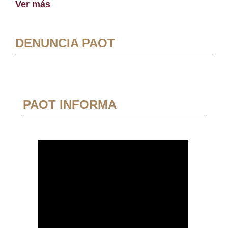
Ver más
DENUNCIA PAOT
PAOT INFORMA