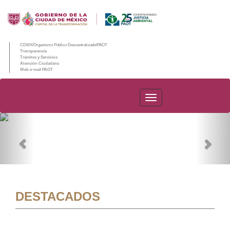
CDMX/Organismo Público Descentralizado/PAOT
Transparencia
Trámites y Servicios
Atención Ciudadana
Web e-mail PAOT
PAOT
Previous
Nex
DESTACADOS