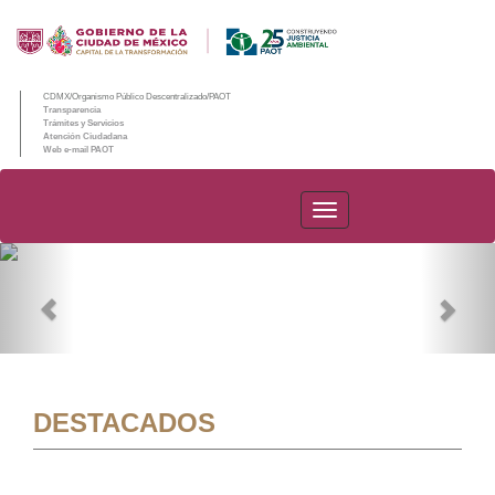
CDMX/Organismo Público Descentralizado/PAOT
Transparencia
Trámites y Servicios
Atención Ciudadana
Web e-mail PAOT
PAOT
Previous
Nex
DESTACADOS