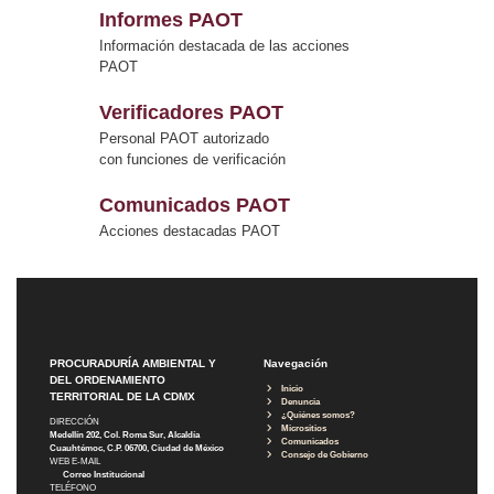
Informes PAOT
Información destacada de las acciones
PAOT
Verificadores PAOT
Personal PAOT autorizado
con funciones de verificación
Comunicados PAOT
Acciones destacadas PAOT
PROCURADURÍA AMBIENTAL Y
Navegación
DEL ORDENAMIENTO
Inicio
TERRITORIAL DE LA CDMX
Denuncia
¿Quiénes somos?
DIRECCIÓN
Micrositios
Medellín 202, Col. Roma Sur, Alcaldía
Comunicados
Cuauhtémoc, C.P. 06700, Ciudad de México
Consejo de Gobierno
WEB E-MAIL
Correo Institucional
TELÉFONO