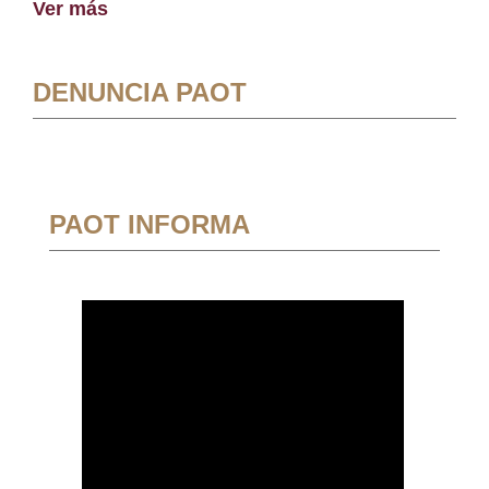
Ver más
DENUNCIA PAOT
PAOT INFORMA