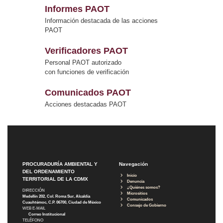
Informes PAOT
Información destacada de las acciones
PAOT
Verificadores PAOT
Personal PAOT autorizado
con funciones de verificación
Comunicados PAOT
Acciones destacadas PAOT
PROCURADURÍA AMBIENTAL Y
Navegación
DEL ORDENAMIENTO
Inicio
TERRITORIAL DE LA CDMX
Denuncia
¿Quiénes somos?
DIRECCIÓN
Micrositios
Medellín 202, Col. Roma Sur, Alcaldía
Comunicados
Cuauhtémoc, C.P. 06700, Ciudad de México
Consejo de Gobierno
WEB E-MAIL
Correo Institucional
TELÉFONO