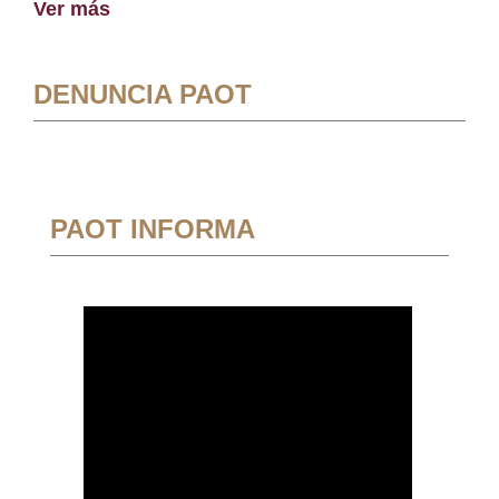
Ver más
DENUNCIA PAOT
PAOT INFORMA