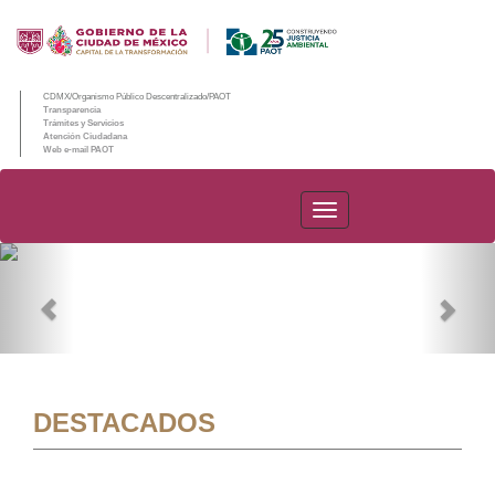
CDMX/Organismo Público Descentralizado/PAOT
Transparencia
Trámites y Servicios
Atención Ciudadana
Web e-mail PAOT
PAOT
Previous
Nex
DESTACADOS