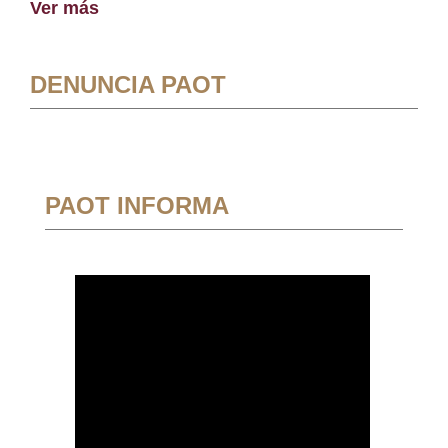
Ver más
DENUNCIA PAOT
PAOT INFORMA