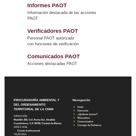
Informes PAOT
Información destacada de las acciones
PAOT
Verificadores PAOT
Personal PAOT autorizado
con funciones de verificación
Comunicados PAOT
Acciones destacadas PAOT
PROCURADURÍA AMBIENTAL Y
Navegación
DEL ORDENAMIENTO
Inicio
TERRITORIAL DE LA CDMX
Denuncia
¿Quiénes somos?
DIRECCIÓN
Micrositios
Medellín 202, Col. Roma Sur, Alcaldía
Comunicados
Cuauhtémoc, C.P. 06700, Ciudad de México
Consejo de Gobierno
WEB E-MAIL
Correo Institucional
TELÉFONO