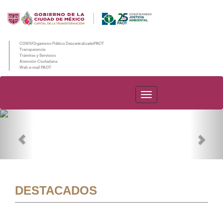
CDMX/Organismo Público Descentralizado/PAOT
Transparencia
Trámites y Servicios
Atención Ciudadana
Web e-mail PAOT
PAOT
Previous
Nex
DESTACADOS