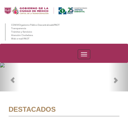
CDMX/Organismo Público Descentralizado/PAOT
Transparencia
Trámites y Servicios
Atención Ciudadana
Web e-mail PAOT
PAOT
Previous
Nex
DESTACADOS