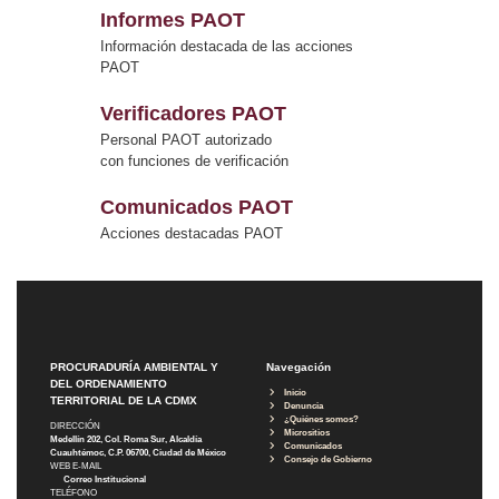
Informes PAOT
Información destacada de las acciones
PAOT
Verificadores PAOT
Personal PAOT autorizado
con funciones de verificación
Comunicados PAOT
Acciones destacadas PAOT
PROCURADURÍA AMBIENTAL Y
Navegación
DEL ORDENAMIENTO
Inicio
TERRITORIAL DE LA CDMX
Denuncia
¿Quiénes somos?
DIRECCIÓN
Micrositios
Medellín 202, Col. Roma Sur, Alcaldía
Comunicados
Cuauhtémoc, C.P. 06700, Ciudad de México
Consejo de Gobierno
WEB E-MAIL
Correo Institucional
TELÉFONO