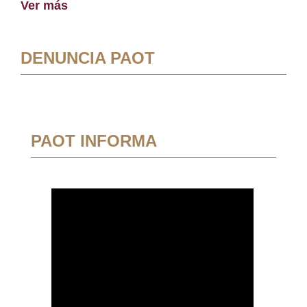
Ver más
DENUNCIA PAOT
PAOT INFORMA