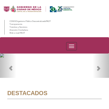
CDMX/Organismo Público Descentralizado/PAOT
Transparencia
Trámites y Servicios
Atención Ciudadana
Web e-mail PAOT
PAOT
Previous
Nex
DESTACADOS