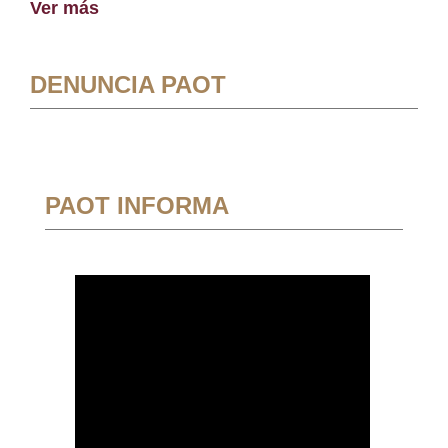
Ver más
DENUNCIA PAOT
PAOT INFORMA