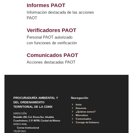
Informes PAOT
Información destacada de las acciones
PAOT
Verificadores PAOT
Personal PAOT autorizado
con funciones de verificación
Comunicados PAOT
Acciones destacadas PAOT
PROCURADURÍA AMBIENTAL Y
Navegación
DEL ORDENAMIENTO
Inicio
TERRITORIAL DE LA CDMX
Denuncia
¿Quiénes somos?
DIRECCIÓN
Micrositios
Medellín 202, Col. Roma Sur, Alcaldía
Comunicados
Cuauhtémoc, C.P. 06700, Ciudad de México
Consejo de Gobierno
WEB E-MAIL
Correo Institucional
TELÉFONO