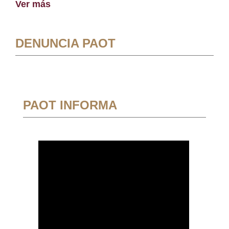
Ver más
DENUNCIA PAOT
PAOT INFORMA