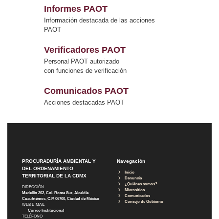
Informes PAOT
Información destacada de las acciones
PAOT
Verificadores PAOT
Personal PAOT autorizado
con funciones de verificación
Comunicados PAOT
Acciones destacadas PAOT
PROCURADURÍA AMBIENTAL Y
Navegación
DEL ORDENAMIENTO
Inicio
TERRITORIAL DE LA CDMX
Denuncia
¿Quiénes somos?
DIRECCIÓN
Micrositios
Medellín 202, Col. Roma Sur, Alcaldía
Comunicados
Cuauhtémoc, C.P. 06700, Ciudad de México
Consejo de Gobierno
WEB E-MAIL
Correo Institucional
TELÉFONO