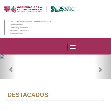
CDMX/Organismo Público Descentralizado/PAOT
Transparencia
Trámites y Servicios
Atención Ciudadana
Web e-mail PAOT
PAOT
Previous
Nex
DESTACADOS