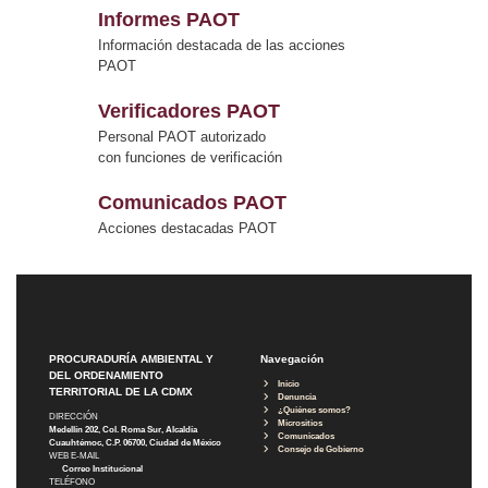
Informes PAOT
Información destacada de las acciones
PAOT
Verificadores PAOT
Personal PAOT autorizado
con funciones de verificación
Comunicados PAOT
Acciones destacadas PAOT
PROCURADURÍA AMBIENTAL Y
Navegación
DEL ORDENAMIENTO
Inicio
TERRITORIAL DE LA CDMX
Denuncia
¿Quiénes somos?
DIRECCIÓN
Micrositios
Medellín 202, Col. Roma Sur, Alcaldía
Comunicados
Cuauhtémoc, C.P. 06700, Ciudad de México
Consejo de Gobierno
WEB E-MAIL
Correo Institucional
TELÉFONO