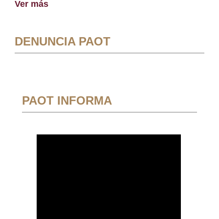
Ver más
DENUNCIA PAOT
PAOT INFORMA