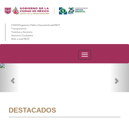
CDMX/Organismo Público Descentralizado/PAOT
Transparencia
Trámites y Servicios
Atención Ciudadana
Web e-mail PAOT
PAOT
Previous
Nex
DESTACADOS