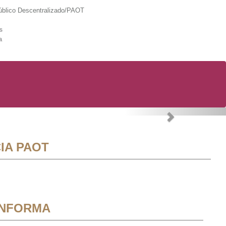
lico Descentralizado/PAOT
s
a
Next
IA PAOT
INFORMA