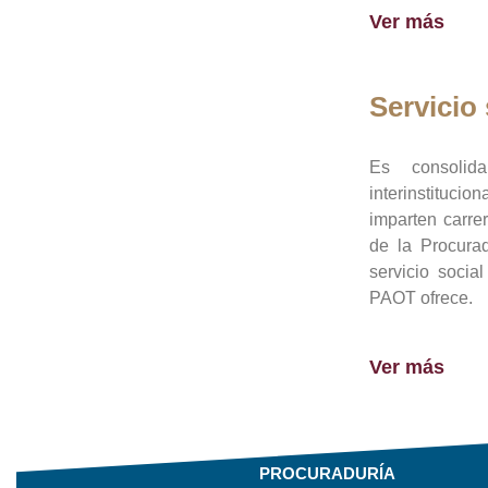
Ver más
Servicio 
Es consolid
interinstituci
imparten carre
de la Procura
servicio socia
PAOT ofrece.
Ver más
PROCURADURÍA