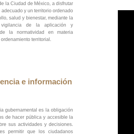
de la Ciudad de México, a disfrutar
 adecuado y un territorio ordenado
llo, salud y bienestar, mediante la
vigilancia de la aplicación y
 de la normatividad en materia
 ordenamiento territorial.
encia e información
ia gubernamental es la obligación
os de hacer pública y accesible la
bre sus actividades y decisiones.
es permitir que los ciudadanos