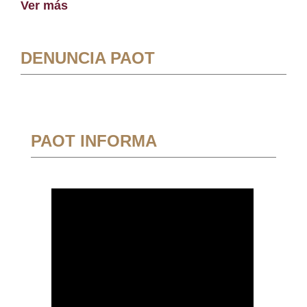
Ver más
DENUNCIA PAOT
PAOT INFORMA