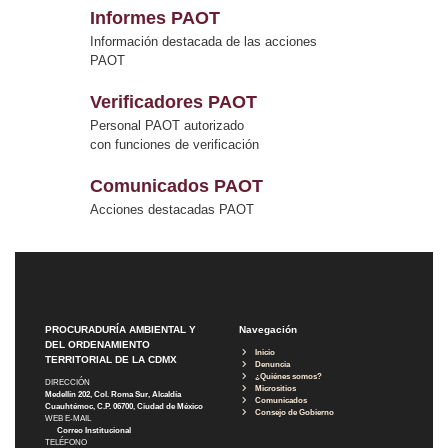
Informes PAOT
Información destacada de las acciones
PAOT
Verificadores PAOT
Personal PAOT autorizado
con funciones de verificación
Comunicados PAOT
Acciones destacadas PAOT
PROCURADURÍA AMBIENTAL Y
Navegación
DEL ORDENAMIENTO
Inicio
TERRITORIAL DE LA CDMX
Denuncia
¿Quiénes somos?
DIRECCIÓN
Micrositios
Medellín 202, Col. Roma Sur, Alcaldía
Comunicados
Cuauhtémoc, C.P. 06700, Ciudad de México
Consejo de Gobierno
WEB E-MAIL
Correo Institucional
TELÉFONO