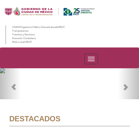
CDMX/Organismo Público Descentralizado/PAOT
Transparencia
Trámites y Servicios
Atención Ciudadana
Web e-mail PAOT
PAOT
Previous
Nex
DESTACADOS