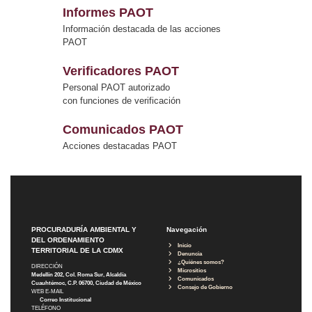
Informes PAOT
Información destacada de las acciones
PAOT
Verificadores PAOT
Personal PAOT autorizado
con funciones de verificación
Comunicados PAOT
Acciones destacadas PAOT
PROCURADURÍA AMBIENTAL Y
Navegación
DEL ORDENAMIENTO
Inicio
TERRITORIAL DE LA CDMX
Denuncia
¿Quiénes somos?
DIRECCIÓN
Micrositios
Medellín 202, Col. Roma Sur, Alcaldía
Comunicados
Cuauhtémoc, C.P. 06700, Ciudad de México
Consejo de Gobierno
WEB E-MAIL
Correo Institucional
TELÉFONO