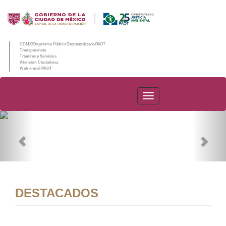
CDMX/Organismo Público Descentralizado/PAOT
Transparencia
Trámites y Servicios
Atención Ciudadana
Web e-mail PAOT
PAOT
Previous
Nex
DESTACADOS