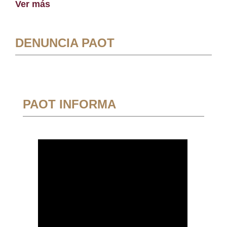
Ver más
DENUNCIA PAOT
PAOT INFORMA