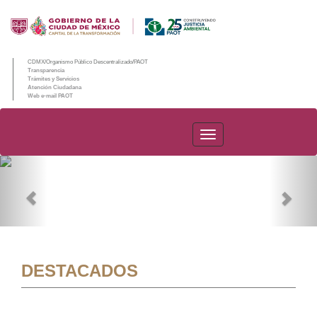
CDMX/Organismo Público Descentralizado/PAOT
Transparencia
Trámites y Servicios
Atención Ciudadana
Web e-mail PAOT
PAOT
Previous
Nex
DESTACADOS