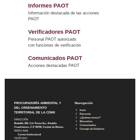
Informes PAOT
Información destacada de las acciones
PAOT
Verificadores PAOT
Personal PAOT autorizado
con funciones de verificación
Comunicados PAOT
Acciones destacadas PAOT
PROCURADURÍA AMBIENTAL Y
Navegación
DEL ORDENAMIENTO
Inicio
TERRITORIAL DE LA CDMX
Denuncia
¿Quiénes somos?
DIRECCIÓN
Micrositios
Medellín 202, Col. Roma Sur, Alcaldía
Comunicados
Cuauhtémoc, C.P. 06700, Ciudad de México
Consejo de Gobierno
WEB E-MAIL
Correo Institucional
TELÉFONO