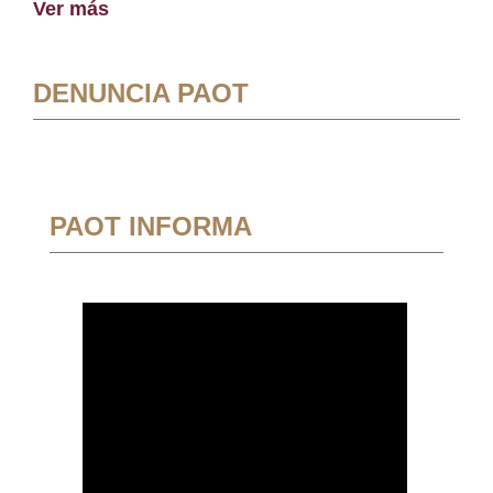
Ver más
DENUNCIA PAOT
PAOT INFORMA