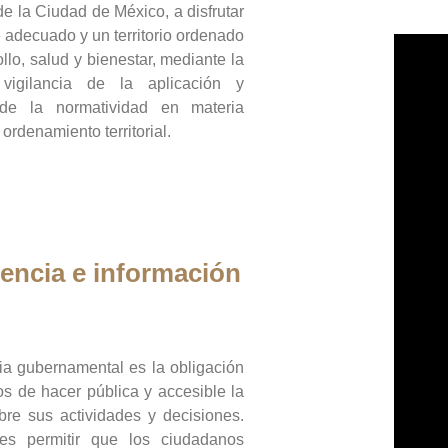
de la Ciudad de México, a disfrutar
 adecuado y un territorio ordenado
llo, salud y bienestar, mediante la
vigilancia de la aplicación y
 de la normatividad en materia
 ordenamiento territorial.
encia e información
ia gubernamental es la obligación
os de hacer pública y accesible la
bre sus actividades y decisiones.
es permitir que los ciudadanos