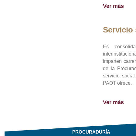
Ver más
Servicio 
Es consolid
interinstituci
imparten carre
de la Procura
servicio socia
PAOT ofrece.
Ver más
PROCURADURÍA