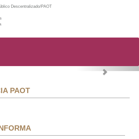
lico Descentralizado/PAOT
s
a
Next
IA PAOT
INFORMA