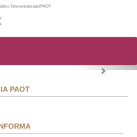
lico Descentralizado/PAOT
s
a
Next
IA PAOT
INFORMA