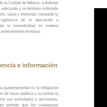
de la Ciudad de México, a disfrutar
 adecuado y un territorio ordenado
llo, salud y bienestar, mediante la
vigilancia de la aplicación y
 de la normatividad en materia
 ordenamiento territorial.
encia e información
ia gubernamental es la obligación
os de hacer pública y accesible la
bre sus actividades y decisiones.
es permitir que los ciudadanos