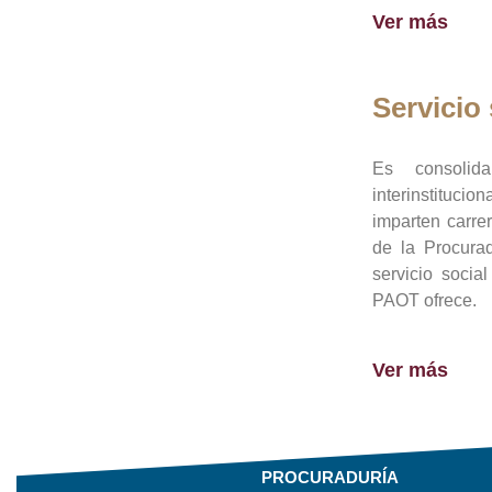
Ver más
Servicio 
Es consolid
interinstituci
imparten carre
de la Procura
servicio socia
PAOT ofrece.
Ver más
PROCURADURÍA