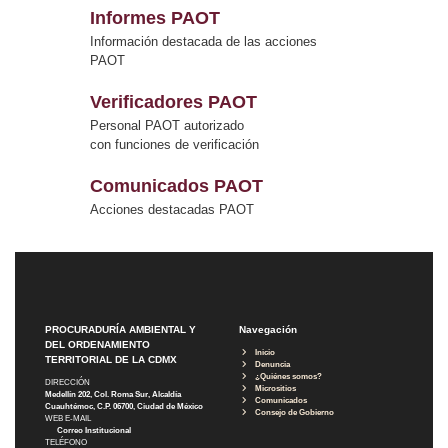
Informes PAOT
Información destacada de las acciones
PAOT
Verificadores PAOT
Personal PAOT autorizado
con funciones de verificación
Comunicados PAOT
Acciones destacadas PAOT
PROCURADURÍA AMBIENTAL Y
Navegación
DEL ORDENAMIENTO
Inicio
TERRITORIAL DE LA CDMX
Denuncia
¿Quiénes somos?
DIRECCIÓN
Micrositios
Medellín 202, Col. Roma Sur, Alcaldía
Comunicados
Cuauhtémoc, C.P. 06700, Ciudad de México
Consejo de Gobierno
WEB E-MAIL
Correo Institucional
TELÉFONO