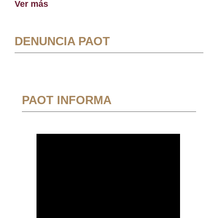
Ver más
DENUNCIA PAOT
PAOT INFORMA