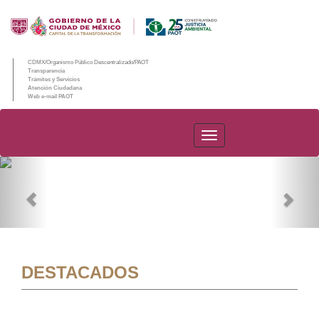
CDMX/Organismo Público Descentralizado/PAOT
Transparencia
Trámites y Servicios
Atención Ciudadana
Web e-mail PAOT
PAOT
Previous
Nex
DESTACADOS