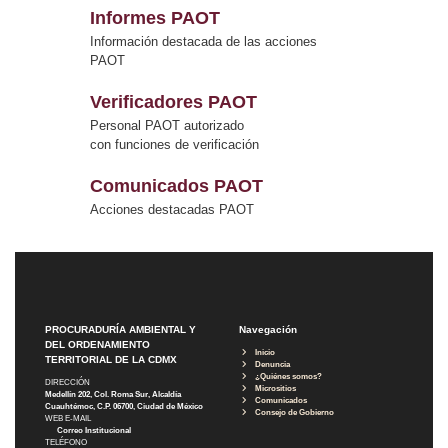
Informes PAOT
Información destacada de las acciones
PAOT
Verificadores PAOT
Personal PAOT autorizado
con funciones de verificación
Comunicados PAOT
Acciones destacadas PAOT
PROCURADURÍA AMBIENTAL Y
Navegación
DEL ORDENAMIENTO
Inicio
TERRITORIAL DE LA CDMX
Denuncia
¿Quiénes somos?
DIRECCIÓN
Micrositios
Medellín 202, Col. Roma Sur, Alcaldía
Comunicados
Cuauhtémoc, C.P. 06700, Ciudad de México
Consejo de Gobierno
WEB E-MAIL
Correo Institucional
TELÉFONO