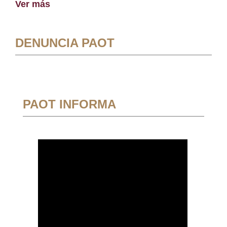
Ver más
DENUNCIA PAOT
PAOT INFORMA