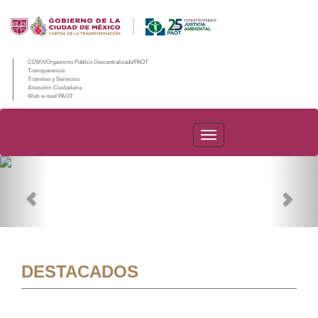
CDMX/Organismo Público Descentralizado/PAOT
Transparencia
Trámites y Servicios
Atención Ciudadana
Web e-mail PAOT
PAOT
Previous
Nex
DESTACADOS