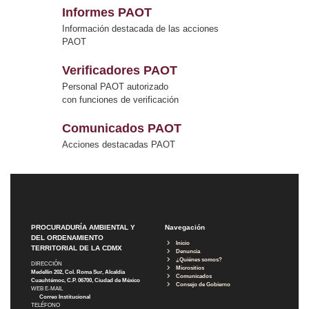
Informes PAOT
Información destacada de las acciones
PAOT
Verificadores PAOT
Personal PAOT autorizado
con funciones de verificación
Comunicados PAOT
Acciones destacadas PAOT
PROCURADURÍA AMBIENTAL Y
Navegación
DEL ORDENAMIENTO
Inicio
TERRITORIAL DE LA CDMX
Denuncia
¿Quiénes somos?
DIRECCIÓN
Micrositios
Medellín 202, Col. Roma Sur, Alcaldía
Comunicados
Cuauhtémoc, C.P. 06700, Ciudad de México
Consejo de Gobierno
WEB E-MAIL
Correo Institucional
TELÉFONO