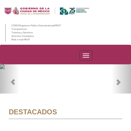
CDMX/Organismo Público Descentralizado/PAOT
Transparencia
Trámites y Servicios
Atención Ciudadana
Web e-mail PAOT
PAOT
Previous
Nex
DESTACADOS