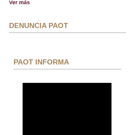
Ver más
DENUNCIA PAOT
PAOT INFORMA