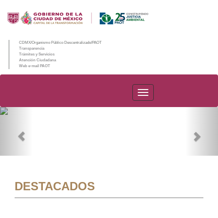
CDMX/Organismo Público Descentralizado/PAOT
Transparencia
Trámites y Servicios
Atención Ciudadana
Web e-mail PAOT
PAOT
Previous
Nex
DESTACADOS