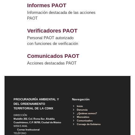
Informes PAOT
Información destacada de las acciones
PAOT
Verificadores PAOT
Personal PAOT autorizado
con funciones de verificación
Comunicados PAOT
Acciones destacadas PAOT
PROCURADURÍA AMBIENTAL Y
Navegación
DEL ORDENAMIENTO
Inicio
TERRITORIAL DE LA CDMX
Denuncia
¿Quiénes somos?
DIRECCIÓN
Micrositios
Medellín 202, Col. Roma Sur, Alcaldía
Comunicados
Cuauhtémoc, C.P. 06700, Ciudad de México
Consejo de Gobierno
WEB E-MAIL
Correo Institucional
TELÉFONO