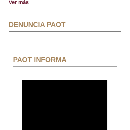
Ver más
DENUNCIA PAOT
PAOT INFORMA