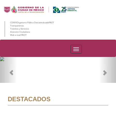
CDMX/Organismo Público Descentralizado/PAOT
Transparencia
Trámites y Servicios
Atención Ciudadana
Web e-mail PAOT
PAOT
Previous
Nex
DESTACADOS