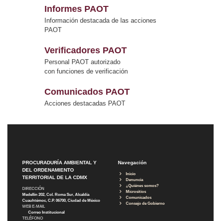
Informes PAOT
Información destacada de las acciones
PAOT
Verificadores PAOT
Personal PAOT autorizado
con funciones de verificación
Comunicados PAOT
Acciones destacadas PAOT
PROCURADURÍA AMBIENTAL Y
Navegación
DEL ORDENAMIENTO
Inicio
TERRITORIAL DE LA CDMX
Denuncia
¿Quiénes somos?
DIRECCIÓN
Micrositios
Medellín 202, Col. Roma Sur, Alcaldía
Comunicados
Cuauhtémoc, C.P. 06700, Ciudad de México
Consejo de Gobierno
WEB E-MAIL
Correo Institucional
TELÉFONO