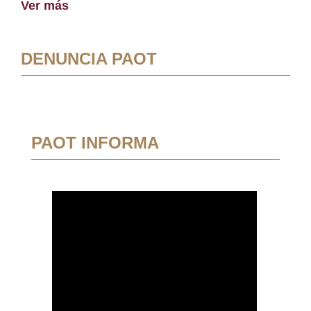
Ver más
DENUNCIA PAOT
PAOT INFORMA