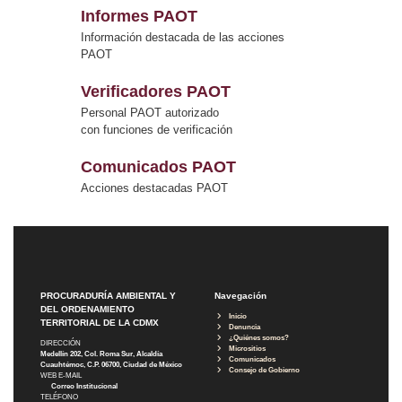
Informes PAOT
Información destacada de las acciones
PAOT
Verificadores PAOT
Personal PAOT autorizado
con funciones de verificación
Comunicados PAOT
Acciones destacadas PAOT
PROCURADURÍA AMBIENTAL Y
Navegación
DEL ORDENAMIENTO
Inicio
TERRITORIAL DE LA CDMX
Denuncia
¿Quiénes somos?
DIRECCIÓN
Micrositios
Medellín 202, Col. Roma Sur, Alcaldía
Comunicados
Cuauhtémoc, C.P. 06700, Ciudad de México
Consejo de Gobierno
WEB E-MAIL
Correo Institucional
TELÉFONO