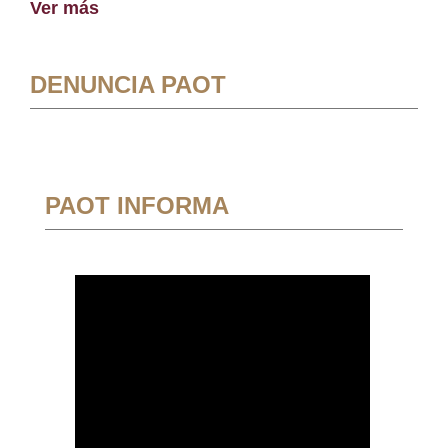
Ver más
DENUNCIA PAOT
PAOT INFORMA