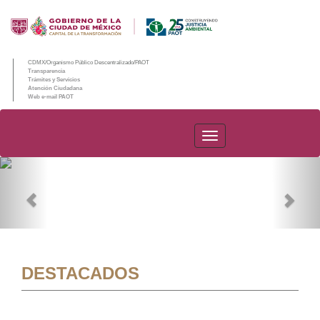
CDMX/Organismo Público Descentralizado/PAOT
Transparencia
Trámites y Servicios
Atención Ciudadana
Web e-mail PAOT
PAOT
Previous
Nex
DESTACADOS