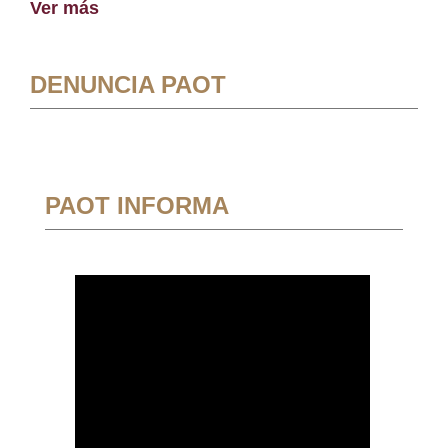
Ver más
DENUNCIA PAOT
PAOT INFORMA