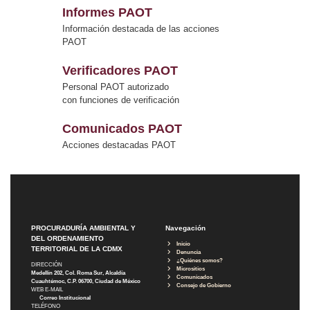
Informes PAOT
Información destacada de las acciones
PAOT
Verificadores PAOT
Personal PAOT autorizado
con funciones de verificación
Comunicados PAOT
Acciones destacadas PAOT
PROCURADURÍA AMBIENTAL Y
Navegación
DEL ORDENAMIENTO
Inicio
TERRITORIAL DE LA CDMX
Denuncia
¿Quiénes somos?
DIRECCIÓN
Micrositios
Medellín 202, Col. Roma Sur, Alcaldía
Comunicados
Cuauhtémoc, C.P. 06700, Ciudad de México
Consejo de Gobierno
WEB E-MAIL
Correo Institucional
TELÉFONO