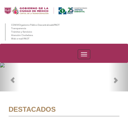
CDMX/Organismo Público Descentralizado/PAOT
Transparencia
Trámites y Servicios
Atención Ciudadana
Web e-mail PAOT
PAOT
Previous
Nex
DESTACADOS