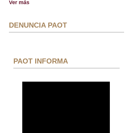
Ver más
DENUNCIA PAOT
PAOT INFORMA