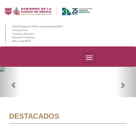
CDMX/Organismo Público Descentralizado/PAOT
Transparencia
Trámites y Servicios
Atención Ciudadana
Web e-mail PAOT
PAOT
Previous
Nex
DESTACADOS