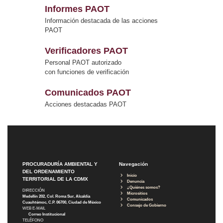
Informes PAOT
Información destacada de las acciones
PAOT
Verificadores PAOT
Personal PAOT autorizado
con funciones de verificación
Comunicados PAOT
Acciones destacadas PAOT
PROCURADURÍA AMBIENTAL Y
Navegación
DEL ORDENAMIENTO
Inicio
TERRITORIAL DE LA CDMX
Denuncia
¿Quiénes somos?
DIRECCIÓN
Micrositios
Medellín 202, Col. Roma Sur, Alcaldía
Comunicados
Cuauhtémoc, C.P. 06700, Ciudad de México
Consejo de Gobierno
WEB E-MAIL
Correo Institucional
TELÉFONO