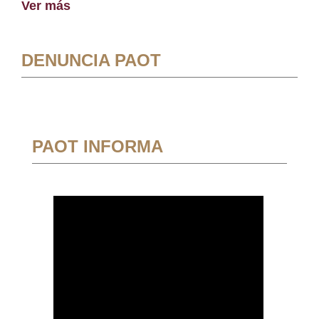
Ver más
DENUNCIA PAOT
PAOT INFORMA