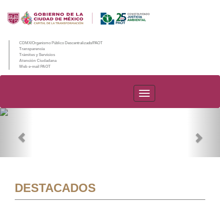
CDMX/Organismo Público Descentralizado/PAOT
Transparencia
Trámites y Servicios
Atención Ciudadana
Web e-mail PAOT
PAOT
Previous
Nex
DESTACADOS