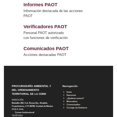
Informes PAOT
Información destacada de las acciones
PAOT
Verificadores PAOT
Personal PAOT autorizado
con funciones de verificación
Comunicados PAOT
Acciones destacadas PAOT
PROCURADURÍA AMBIENTAL Y
Navegación
DEL ORDENAMIENTO
Inicio
TERRITORIAL DE LA CDMX
Denuncia
¿Quiénes somos?
DIRECCIÓN
Micrositios
Medellín 202, Col. Roma Sur, Alcaldía
Comunicados
Cuauhtémoc, C.P. 06700, Ciudad de México
Consejo de Gobierno
WEB E-MAIL
Correo Institucional
TELÉFONO