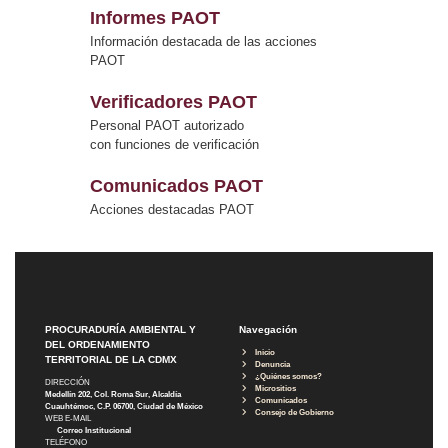
Informes PAOT
Información destacada de las acciones
PAOT
Verificadores PAOT
Personal PAOT autorizado
con funciones de verificación
Comunicados PAOT
Acciones destacadas PAOT
PROCURADURÍA AMBIENTAL Y
Navegación
DEL ORDENAMIENTO
Inicio
TERRITORIAL DE LA CDMX
Denuncia
¿Quiénes somos?
DIRECCIÓN
Micrositios
Medellín 202, Col. Roma Sur, Alcaldía
Comunicados
Cuauhtémoc, C.P. 06700, Ciudad de México
Consejo de Gobierno
WEB E-MAIL
Correo Institucional
TELÉFONO