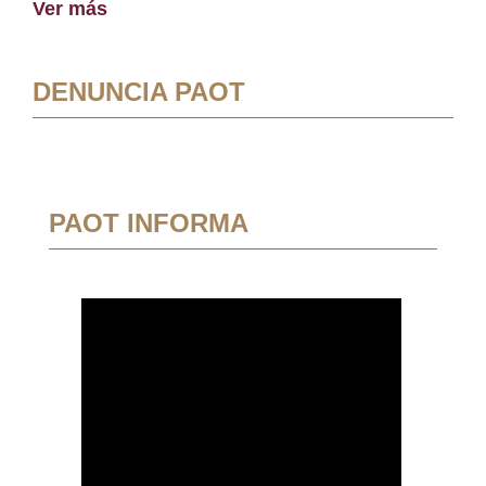
Ver más
DENUNCIA PAOT
PAOT INFORMA