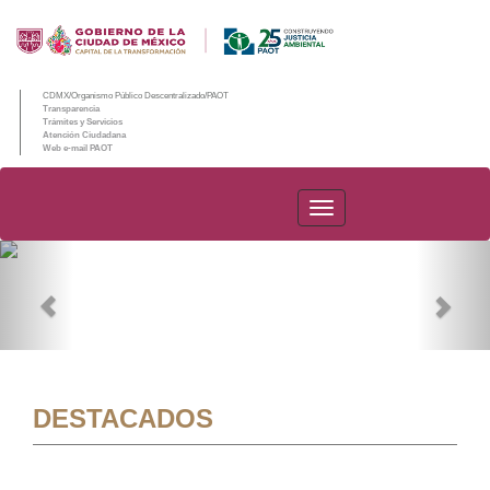
CDMX/Organismo Público Descentralizado/PAOT
Transparencia
Trámites y Servicios
Atención Ciudadana
Web e-mail PAOT
PAOT
Previous
Nex
DESTACADOS