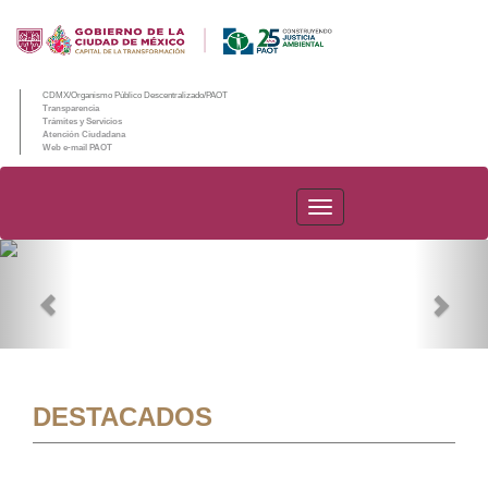
CDMX/Organismo Público Descentralizado/PAOT
Transparencia
Trámites y Servicios
Atención Ciudadana
Web e-mail PAOT
PAOT
Previous
Nex
DESTACADOS