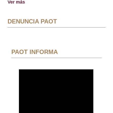
Ver más
DENUNCIA PAOT
PAOT INFORMA