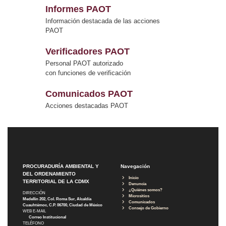
Informes PAOT
Información destacada de las acciones
PAOT
Verificadores PAOT
Personal PAOT autorizado
con funciones de verificación
Comunicados PAOT
Acciones destacadas PAOT
PROCURADURÍA AMBIENTAL Y
Navegación
DEL ORDENAMIENTO
Inicio
TERRITORIAL DE LA CDMX
Denuncia
¿Quiénes somos?
DIRECCIÓN
Micrositios
Medellín 202, Col. Roma Sur, Alcaldía
Comunicados
Cuauhtémoc, C.P. 06700, Ciudad de México
Consejo de Gobierno
WEB E-MAIL
Correo Institucional
TELÉFONO