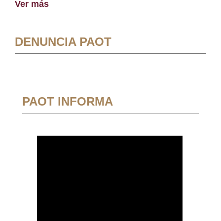
Ver más
DENUNCIA PAOT
PAOT INFORMA