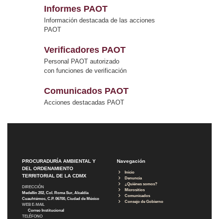
Informes PAOT
Información destacada de las acciones
PAOT
Verificadores PAOT
Personal PAOT autorizado
con funciones de verificación
Comunicados PAOT
Acciones destacadas PAOT
PROCURADURÍA AMBIENTAL Y
Navegación
DEL ORDENAMIENTO
Inicio
TERRITORIAL DE LA CDMX
Denuncia
¿Quiénes somos?
DIRECCIÓN
Micrositios
Medellín 202, Col. Roma Sur, Alcaldía
Comunicados
Cuauhtémoc, C.P. 06700, Ciudad de México
Consejo de Gobierno
WEB E-MAIL
Correo Institucional
TELÉFONO