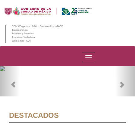
CDMX/Organismo Público Descentralizado/PAOT
Transparencia
Trámites y Servicios
Atención Ciudadana
Web e-mail PAOT
PAOT
Previous
Nex
DESTACADOS