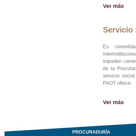
Ver más
Servicio 
Es consolid
interinstituci
imparten carre
de la Procura
servicio socia
PAOT ofrece.
Ver más
PROCURADURÍA