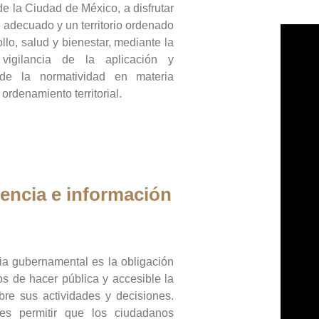
de la Ciudad de México, a disfrutar
 adecuado y un territorio ordenado
llo, salud y bienestar, mediante la
vigilancia de la aplicación y
 de la normatividad en materia
 ordenamiento territorial.
encia e información
ia gubernamental es la obligación
os de hacer pública y accesible la
bre sus actividades y decisiones.
es permitir que los ciudadanos