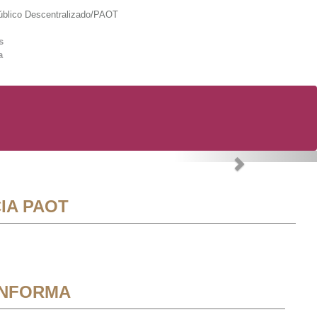
lico Descentralizado/PAOT
s
a
Next
IA PAOT
INFORMA