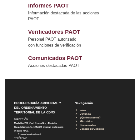
Informes PAOT
Información destacada de las acciones
PAOT
Verificadores PAOT
Personal PAOT autorizado
con funciones de verificación
Comunicados PAOT
Acciones destacadas PAOT
PROCURADURÍA AMBIENTAL Y
Navegación
DEL ORDENAMIENTO
Inicio
TERRITORIAL DE LA CDMX
Denuncia
¿Quiénes somos?
DIRECCIÓN
Micrositios
Medellín 202, Col. Roma Sur, Alcaldía
Comunicados
Cuauhtémoc, C.P. 06700, Ciudad de México
Consejo de Gobierno
WEB E-MAIL
Correo Institucional
TELÉFONO