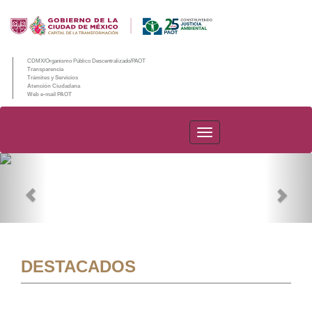
CDMX/Organismo Público Descentralizado/PAOT
Transparencia
Trámites y Servicios
Atención Ciudadana
Web e-mail PAOT
PAOT
Previous
Nex
DESTACADOS