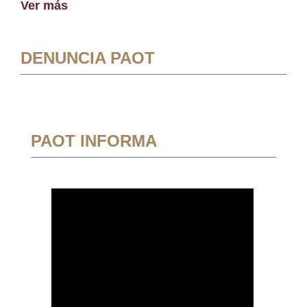
Ver más
DENUNCIA PAOT
PAOT INFORMA