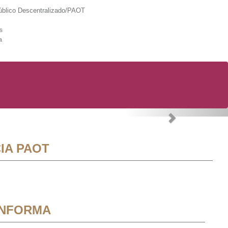
lico Descentralizado/PAOT
s
a
Next
IA PAOT
INFORMA