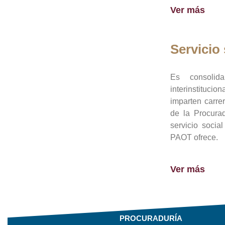
Ver más
Servicio 
Es consolid
interinstituci
imparten carre
de la Procura
servicio socia
PAOT ofrece.
Ver más
PROCURADURÍA