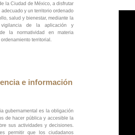
de la Ciudad de México, a disfrutar
 adecuado y un territorio ordenado
llo, salud y bienestar, mediante la
vigilancia de la aplicación y
 de la normatividad en materia
 ordenamiento territorial.
encia e información
ia gubernamental es la obligación
os de hacer pública y accesible la
bre sus actividades y decisiones.
es permitir que los ciudadanos