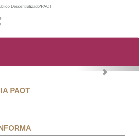
lico Descentralizado/PAOT
s
a
Next
IA PAOT
INFORMA