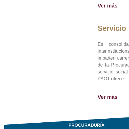
Ver más
Servicio 
Es consolid
interinstituci
imparten carre
de la Procura
servicio socia
PAOT ofrece.
Ver más
PROCURADURÍA