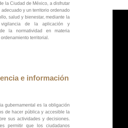
de la Ciudad de México, a disfrutar
 adecuado y un territorio ordenado
llo, salud y bienestar, mediante la
vigilancia de la aplicación y
 de la normatividad en materia
 ordenamiento territorial.
encia e información
ia gubernamental es la obligación
os de hacer pública y accesible la
bre sus actividades y decisiones.
es permitir que los ciudadanos