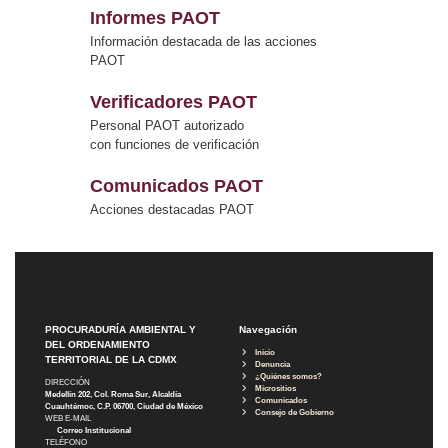
Informes PAOT
Información destacada de las acciones
PAOT
Verificadores PAOT
Personal PAOT autorizado
con funciones de verificación
Comunicados PAOT
Acciones destacadas PAOT
PROCURADURÍA AMBIENTAL Y
Navegación
DEL ORDENAMIENTO
Inicio
TERRITORIAL DE LA CDMX
Denuncia
¿Quiénes somos?
DIRECCIÓN
Micrositios
Medellín 202, Col. Roma Sur, Alcaldía
Comunicados
Cuauhtémoc, C.P. 06700, Ciudad de México
Consejo de Gobierno
WEB E-MAIL
Correo Institucional
TELÉFONO