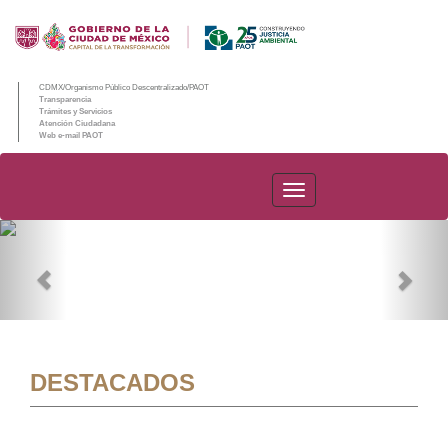
CDMX/Organismo Público Descentralizado/PAOT
Transparencia
Trámites y Servicios
Atención Ciudadana
Web e-mail PAOT
PAOT
Previous
Nex
DESTACADOS