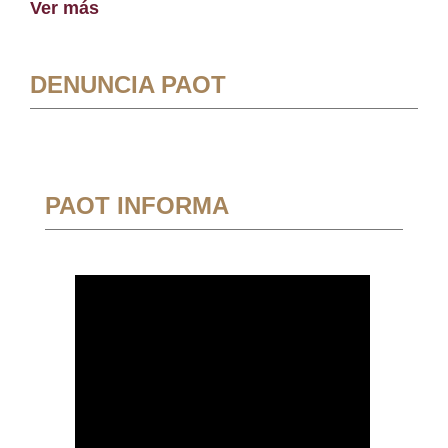
Ver más
DENUNCIA PAOT
PAOT INFORMA