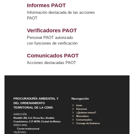
Informes PAOT
Información destacada de las acciones
PAOT
Verificadores PAOT
Personal PAOT autorizado
con funciones de verificación
Comunicados PAOT
Acciones destacadas PAOT
PROCURADURÍA AMBIENTAL Y
Navegación
DEL ORDENAMIENTO
Inicio
TERRITORIAL DE LA CDMX
Denuncia
¿Quiénes somos?
DIRECCIÓN
Micrositios
Medellín 202, Col. Roma Sur, Alcaldía
Comunicados
Cuauhtémoc, C.P. 06700, Ciudad de México
Consejo de Gobierno
WEB E-MAIL
Correo Institucional
TELÉFONO