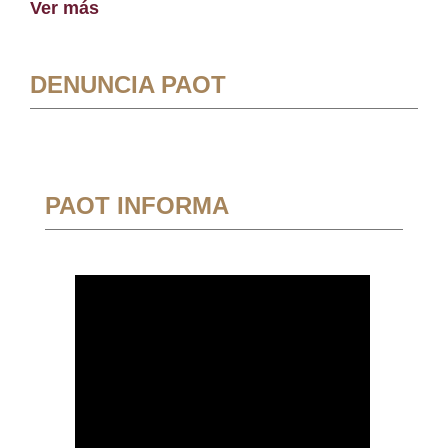
Ver más
DENUNCIA PAOT
PAOT INFORMA