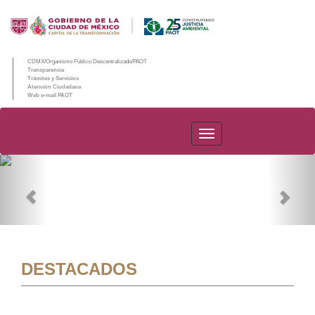
CDMX/Organismo Público Descentralizado/PAOT
Transparencia
Trámites y Servicios
Atención Ciudadana
Web e-mail PAOT
PAOT
Previous
Nex
DESTACADOS