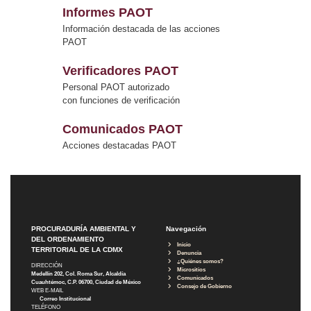
Informes PAOT
Información destacada de las acciones
PAOT
Verificadores PAOT
Personal PAOT autorizado
con funciones de verificación
Comunicados PAOT
Acciones destacadas PAOT
PROCURADURÍA AMBIENTAL Y
Navegación
DEL ORDENAMIENTO
Inicio
TERRITORIAL DE LA CDMX
Denuncia
¿Quiénes somos?
DIRECCIÓN
Micrositios
Medellín 202, Col. Roma Sur, Alcaldía
Comunicados
Cuauhtémoc, C.P. 06700, Ciudad de México
Consejo de Gobierno
WEB E-MAIL
Correo Institucional
TELÉFONO