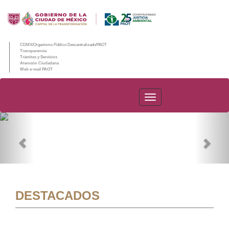
CDMX/Organismo Público Descentralizado/PAOT
Transparencia
Trámites y Servicios
Atención Ciudadana
Web e-mail PAOT
PAOT
Previous
Nex
DESTACADOS