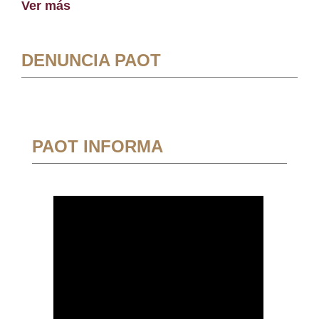
Ver más
DENUNCIA PAOT
PAOT INFORMA