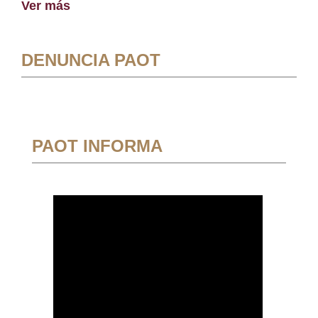
Ver más
DENUNCIA PAOT
PAOT INFORMA