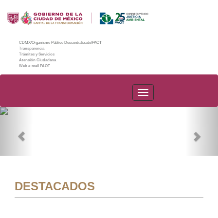
CDMX/Organismo Público Descentralizado/PAOT
Transparencia
Trámites y Servicios
Atención Ciudadana
Web e-mail PAOT
PAOT
Previous
Nex
DESTACADOS