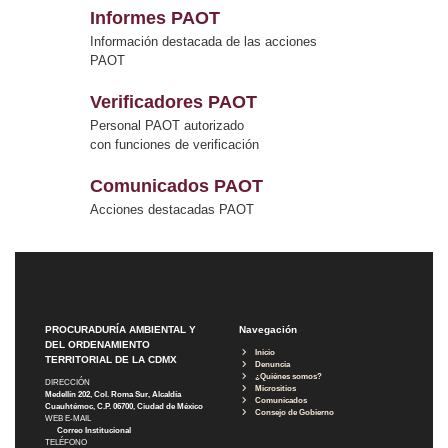
Informes PAOT
Información destacada de las acciones
PAOT
Verificadores PAOT
Personal PAOT autorizado
con funciones de verificación
Comunicados PAOT
Acciones destacadas PAOT
PROCURADURÍA AMBIENTAL Y
Navegación
DEL ORDENAMIENTO
Inicio
TERRITORIAL DE LA CDMX
Denuncia
¿Quiénes somos?
DIRECCIÓN
Micrositios
Medellín 202, Col. Roma Sur, Alcaldía
Comunicados
Cuauhtémoc, C.P. 06700, Ciudad de México
Consejo de Gobierno
WEB E-MAIL
Correo Institucional
TELÉFONO