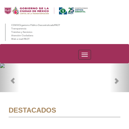
CDMX/Organismo Público Descentralizado/PAOT
Transparencia
Trámites y Servicios
Atención Ciudadana
Web e-mail PAOT
PAOT
Previous
Nex
DESTACADOS