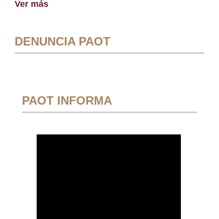
Ver más
DENUNCIA PAOT
PAOT INFORMA