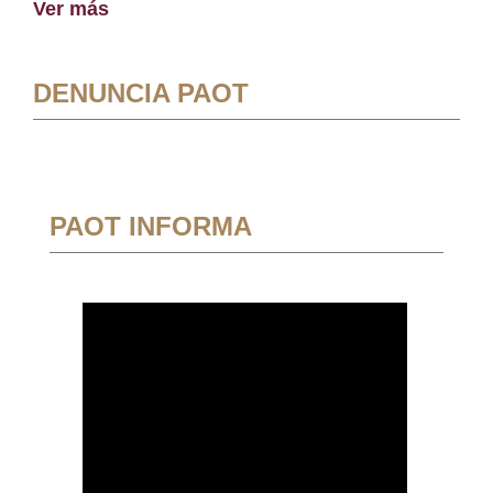
Ver más
DENUNCIA PAOT
PAOT INFORMA