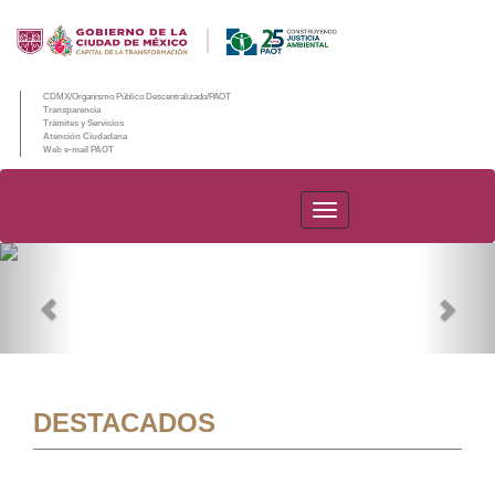
CDMX/Organismo Público Descentralizado/PAOT
Transparencia
Trámites y Servicios
Atención Ciudadana
Web e-mail PAOT
PAOT
Previous
Nex
DESTACADOS