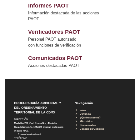
Informes PAOT
Información destacada de las acciones
PAOT
Verificadores PAOT
Personal PAOT autorizado
con funciones de verificación
Comunicados PAOT
Acciones destacadas PAOT
PROCURADURÍA AMBIENTAL Y
Navegación
DEL ORDENAMIENTO
Inicio
TERRITORIAL DE LA CDMX
Denuncia
¿Quiénes somos?
DIRECCIÓN
Micrositios
Medellín 202, Col. Roma Sur, Alcaldía
Comunicados
Cuauhtémoc, C.P. 06700, Ciudad de México
Consejo de Gobierno
WEB E-MAIL
Correo Institucional
TELÉFONO