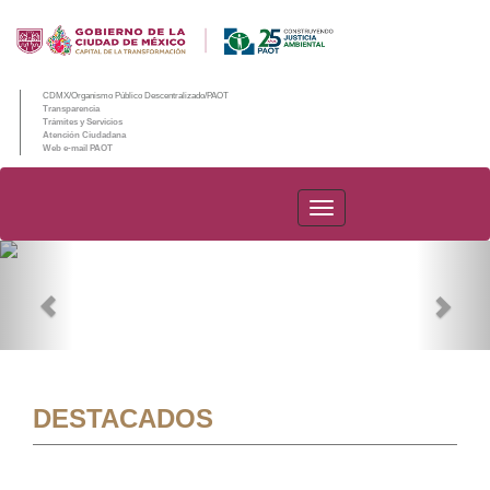
CDMX/Organismo Público Descentralizado/PAOT
Transparencia
Trámites y Servicios
Atención Ciudadana
Web e-mail PAOT
PAOT
Previous
Nex
DESTACADOS