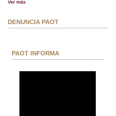
Ver más
DENUNCIA PAOT
PAOT INFORMA