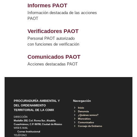
Informes PAOT
Información destacada de las acciones
PAOT
Verificadores PAOT
Personal PAOT autorizado
con funciones de verificación
Comunicados PAOT
Acciones destacadas PAOT
PROCURADURÍA AMBIENTAL Y
Navegación
DEL ORDENAMIENTO
Inicio
TERRITORIAL DE LA CDMX
Denuncia
¿Quiénes somos?
DIRECCIÓN
Micrositios
Medellín 202, Col. Roma Sur, Alcaldía
Comunicados
Cuauhtémoc, C.P. 06700, Ciudad de México
Consejo de Gobierno
WEB E-MAIL
Correo Institucional
TELÉFONO