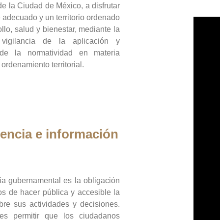
de la Ciudad de México, a disfrutar
 adecuado y un territorio ordenado
llo, salud y bienestar, mediante la
vigilancia de la aplicación y
 de la normatividad en materia
 ordenamiento territorial.
encia e información
ia gubernamental es la obligación
os de hacer pública y accesible la
bre sus actividades y decisiones.
es permitir que los ciudadanos