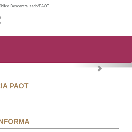
lico Descentralizado/PAOT
s
a
Next
IA PAOT
INFORMA