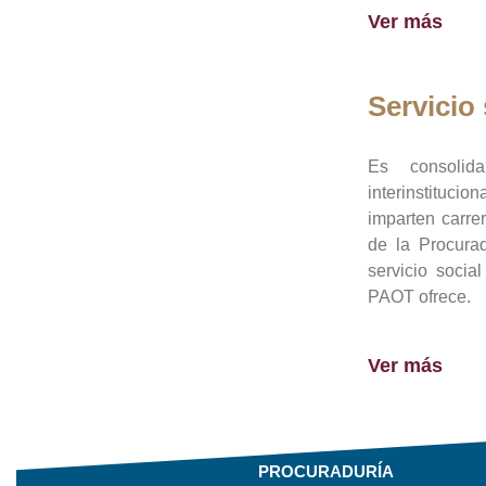
Ver más
Servicio 
Es consolid
interinstituci
imparten carre
de la Procura
servicio socia
PAOT ofrece.
Ver más
PROCURADURÍA