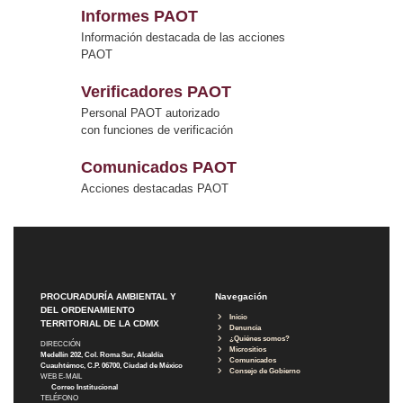
Informes PAOT
Información destacada de las acciones
PAOT
Verificadores PAOT
Personal PAOT autorizado
con funciones de verificación
Comunicados PAOT
Acciones destacadas PAOT
PROCURADURÍA AMBIENTAL Y
Navegación
DEL ORDENAMIENTO
Inicio
TERRITORIAL DE LA CDMX
Denuncia
¿Quiénes somos?
DIRECCIÓN
Micrositios
Medellín 202, Col. Roma Sur, Alcaldía
Comunicados
Cuauhtémoc, C.P. 06700, Ciudad de México
Consejo de Gobierno
WEB E-MAIL
Correo Institucional
TELÉFONO