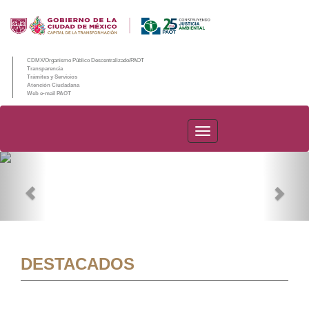
CDMX/Organismo Público Descentralizado/PAOT
Transparencia
Trámites y Servicios
Atención Ciudadana
Web e-mail PAOT
PAOT
Previous
Nex
DESTACADOS