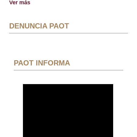
Ver más
DENUNCIA PAOT
PAOT INFORMA