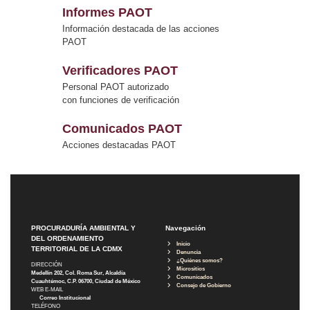
Informes PAOT
Información destacada de las acciones
PAOT
Verificadores PAOT
Personal PAOT autorizado
con funciones de verificación
Comunicados PAOT
Acciones destacadas PAOT
PROCURADURÍA AMBIENTAL Y
Navegación
DEL ORDENAMIENTO
Inicio
TERRITORIAL DE LA CDMX
Denuncia
¿Quiénes somos?
DIRECCIÓN
Micrositios
Medellín 202, Col. Roma Sur, Alcaldía
Comunicados
Cuauhtémoc, C.P. 06700, Ciudad de México
Consejo de Gobierno
WEB E-MAIL
Correo Institucional
TELÉFONO