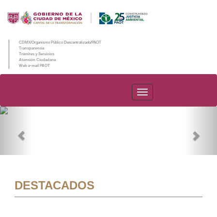
CDMX/Organismo Público Descentralizado/PAOT
Transparencia
Trámites y Servicios
Atención Ciudadana
Web e-mail PAOT
PAOT
Previous
Nex
DESTACADOS