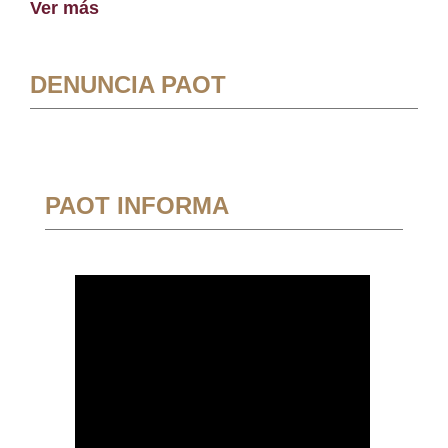
Ver más
DENUNCIA PAOT
PAOT INFORMA