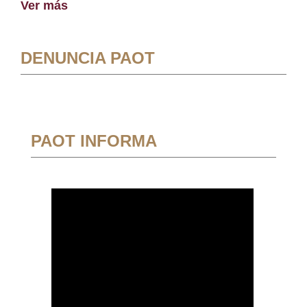
Ver más
DENUNCIA PAOT
PAOT INFORMA