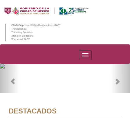
CDMX/Organismo Público Descentralizado/PAOT
Transparencia
Trámites y Servicios
Atención Ciudadana
Web e-mail PAOT
PAOT
Previous
Nex
DESTACADOS