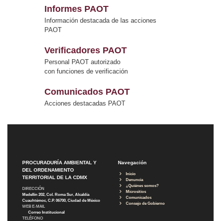
Informes PAOT
Información destacada de las acciones
PAOT
Verificadores PAOT
Personal PAOT autorizado
con funciones de verificación
Comunicados PAOT
Acciones destacadas PAOT
PROCURADURÍA AMBIENTAL Y
Navegación
DEL ORDENAMIENTO
Inicio
TERRITORIAL DE LA CDMX
Denuncia
¿Quiénes somos?
DIRECCIÓN
Micrositios
Medellín 202, Col. Roma Sur, Alcaldía
Comunicados
Cuauhtémoc, C.P. 06700, Ciudad de México
Consejo de Gobierno
WEB E-MAIL
Correo Institucional
TELÉFONO