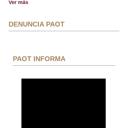
Ver más
DENUNCIA PAOT
PAOT INFORMA