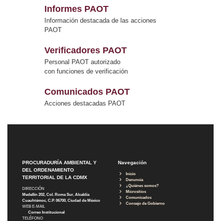
Informes PAOT
Información destacada de las acciones
PAOT
Verificadores PAOT
Personal PAOT autorizado
con funciones de verificación
Comunicados PAOT
Acciones destacadas PAOT
PROCURADURÍA AMBIENTAL Y
Navegación
DEL ORDENAMIENTO
Inicio
TERRITORIAL DE LA CDMX
Denuncia
¿Quiénes somos?
DIRECCIÓN
Micrositios
Medellín 202, Col. Roma Sur, Alcaldía
Comunicados
Cuauhtémoc, C.P. 06700, Ciudad de México
Consejo de Gobierno
WEB E-MAIL
Correo Institucional
TELÉFONO