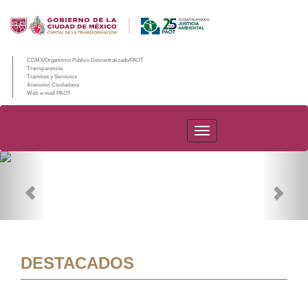
CDMX/Organismo Público Descentralizado/PAOT
Transparencia
Trámites y Servicios
Atención Ciudadana
Web e-mail PAOT
PAOT
Previous
Nex
DESTACADOS