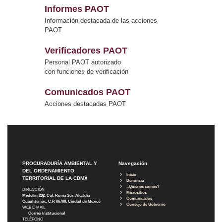
Informes PAOT
Información destacada de las acciones
PAOT
Verificadores PAOT
Personal PAOT autorizado
con funciones de verificación
Comunicados PAOT
Acciones destacadas PAOT
PROCURADURÍA AMBIENTAL Y
Navegación
DEL ORDENAMIENTO
Inicio
TERRITORIAL DE LA CDMX
Denuncia
¿Quiénes somos?
DIRECCIÓN
Micrositios
Medellín 202, Col. Roma Sur, Alcaldía
Comunicados
Cuauhtémoc, C.P. 06700, Ciudad de México
Consejo de Gobierno
WEB E-MAIL
Correo Institucional
TELÉFONO