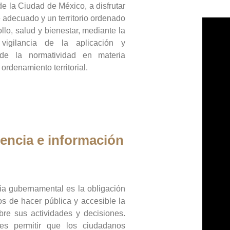
de la Ciudad de México, a disfrutar
 adecuado y un territorio ordenado
llo, salud y bienestar, mediante la
vigilancia de la aplicación y
 de la normatividad en materia
 ordenamiento territorial.
encia e información
ia gubernamental es la obligación
os de hacer pública y accesible la
bre sus actividades y decisiones.
es permitir que los ciudadanos