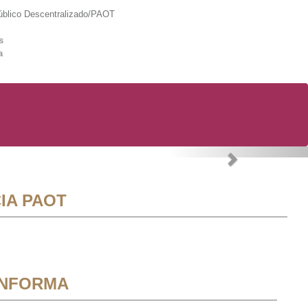
lico Descentralizado/PAOT
s
a
Next
IA PAOT
INFORMA