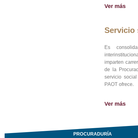
Ver más
Servicio 
Es consolid
interinstituci
imparten carre
de la Procura
servicio socia
PAOT ofrece.
Ver más
PROCURADURÍA