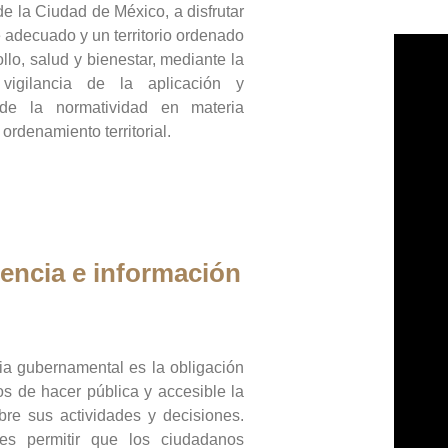
de la Ciudad de México, a disfrutar
 adecuado y un territorio ordenado
llo, salud y bienestar, mediante la
vigilancia de la aplicación y
 de la normatividad en materia
 ordenamiento territorial.
encia e información
ia gubernamental es la obligación
os de hacer pública y accesible la
bre sus actividades y decisiones.
es permitir que los ciudadanos