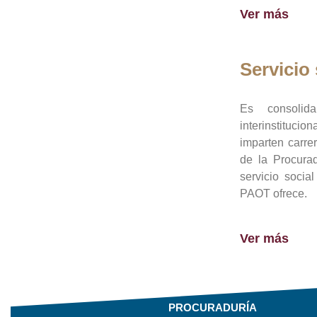
Ver más
Servicio 
Es consolid
interinstituci
imparten carre
de la Procura
servicio socia
PAOT ofrece.
Ver más
PROCURADURÍA