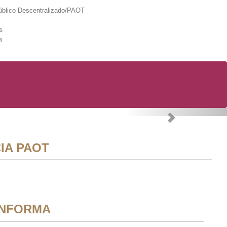
lico Descentralizado/PAOT
s
a
Next
IA PAOT
INFORMA