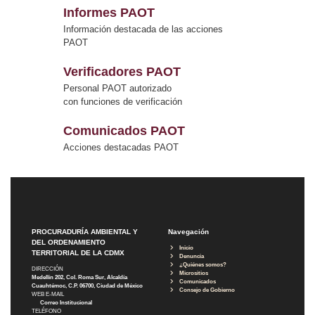
Informes PAOT
Información destacada de las acciones
PAOT
Verificadores PAOT
Personal PAOT autorizado
con funciones de verificación
Comunicados PAOT
Acciones destacadas PAOT
PROCURADURÍA AMBIENTAL Y
Navegación
DEL ORDENAMIENTO
Inicio
TERRITORIAL DE LA CDMX
Denuncia
¿Quiénes somos?
DIRECCIÓN
Micrositios
Medellín 202, Col. Roma Sur, Alcaldía
Comunicados
Cuauhtémoc, C.P. 06700, Ciudad de México
Consejo de Gobierno
WEB E-MAIL
Correo Institucional
TELÉFONO