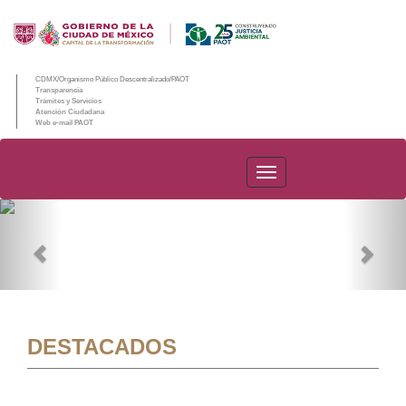
CDMX/Organismo Público Descentralizado/PAOT
Transparencia
Trámites y Servicios
Atención Ciudadana
Web e-mail PAOT
PAOT
Previous
Nex
DESTACADOS