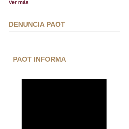
Ver más
DENUNCIA PAOT
PAOT INFORMA