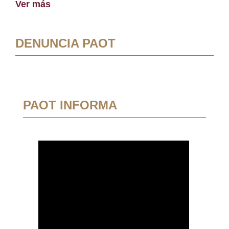
Ver más
DENUNCIA PAOT
PAOT INFORMA