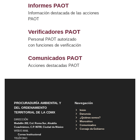
Informes PAOT
Información destacada de las acciones
PAOT
Verificadores PAOT
Personal PAOT autorizado
con funciones de verificación
Comunicados PAOT
Acciones destacadas PAOT
PROCURADURÍA AMBIENTAL Y
Navegación
DEL ORDENAMIENTO
Inicio
TERRITORIAL DE LA CDMX
Denuncia
¿Quiénes somos?
DIRECCIÓN
Micrositios
Medellín 202, Col. Roma Sur, Alcaldía
Comunicados
Cuauhtémoc, C.P. 06700, Ciudad de México
Consejo de Gobierno
WEB E-MAIL
Correo Institucional
TELÉFONO