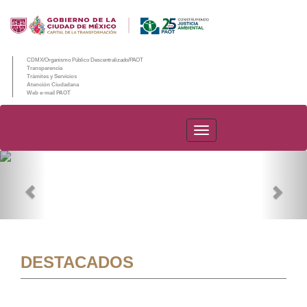
CDMX/Organismo Público Descentralizado/PAOT
Transparencia
Trámites y Servicios
Atención Ciudadana
Web e-mail PAOT
PAOT
Previous
Nex
DESTACADOS