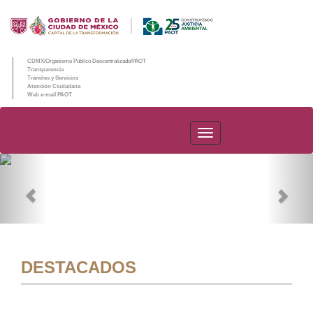
CDMX/Organismo Público Descentralizado/PAOT
Transparencia
Trámites y Servicios
Atención Ciudadana
Web e-mail PAOT
PAOT
Previous
Nex
DESTACADOS