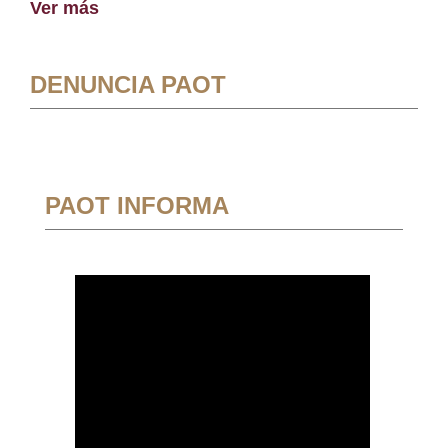
Ver más
DENUNCIA PAOT
PAOT INFORMA