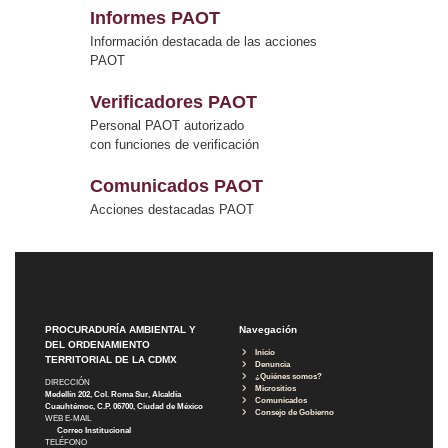
Informes PAOT
Información destacada de las acciones
PAOT
Verificadores PAOT
Personal PAOT autorizado
con funciones de verificación
Comunicados PAOT
Acciones destacadas PAOT
PROCURADURÍA AMBIENTAL Y
Navegación
DEL ORDENAMIENTO
Inicio
TERRITORIAL DE LA CDMX
Denuncia
¿Quiénes somos?
DIRECCIÓN
Micrositios
Medellín 202, Col. Roma Sur, Alcaldía
Comunicados
Cuauhtémoc, C.P. 06700, Ciudad de México
Consejo de Gobierno
WEB E-MAIL
Correo Institucional
TELÉFONO