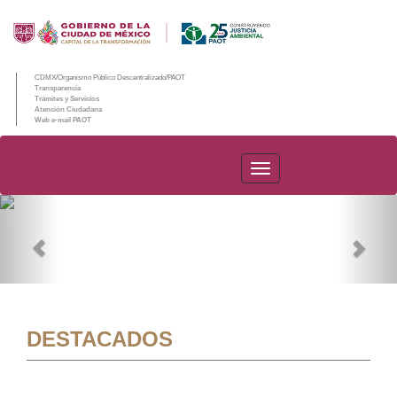
CDMX/Organismo Público Descentralizado/PAOT
Transparencia
Trámites y Servicios
Atención Ciudadana
Web e-mail PAOT
PAOT
Previous
Nex
DESTACADOS