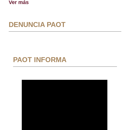
Ver más
DENUNCIA PAOT
PAOT INFORMA